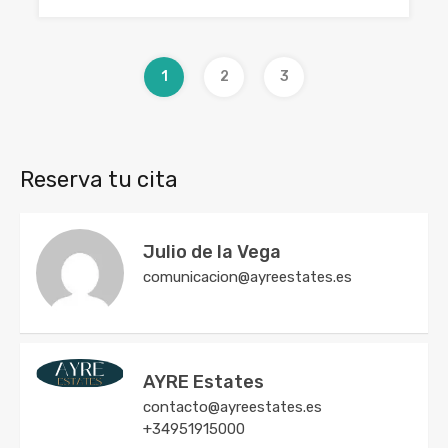
1
2
3
Reserva tu cita
Julio de la Vega
comunicacion@ayreestates.es
AYRE Estates
contacto@ayreestates.es
+34951915000