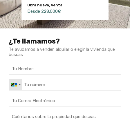
Obra nueva, Venta
Obra nueva, Venta
Obra nueva, Venta
Obra nueva, Venta
Obra nueva, Venta
Desde 252.000€
Desde 228.000€
18.000.000€
5.950.000€
Desde 750.000€
¿Te llamamos?
Te ayudamos a vender, alquilar o elegir la vivienda que
buscas