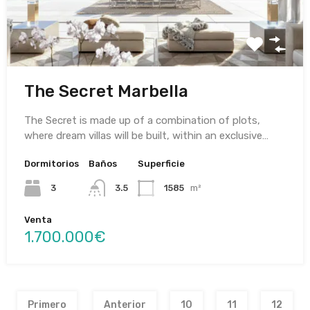
The Secret Marbella
The Secret is made up of a combination of plots,
where dream villas will be built, within an exclusive…
Dormitorios
Baños
Superficie
3
3.5
1585
m²
Venta
1.700.000€
Primero
Anterior
10
11
12