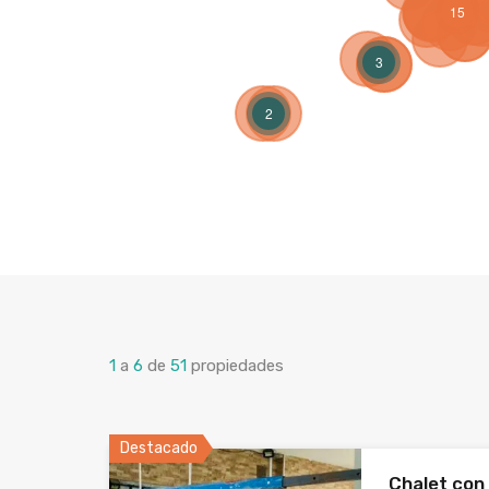
15
3
2
1
a
6
de
51
propiedades
Destacado
Chalet con 