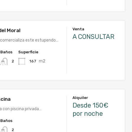
Venta
del Moral
A CONSULTAR
 comercializa este estupendo…
Baños
Superficie
m2
167
2
Alquiler
scina
Desde 150€
a con piscina privada…
por noche
Baños
2