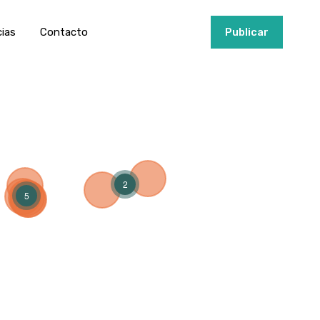
ios
Invertir
Noticias
Contacto
Publicar
cias
Contacto
+34951915000
Publicar
2
5