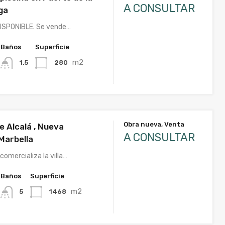
A CONSULTAR
ga
DISPONIBLE. Se vende…
Baños
Superficie
m2
280
1.5
Obra nueva, Venta
le Alcalá , Nueva
A CONSULTAR
Marbella
omercializa la villa…
Baños
Superficie
m2
1468
5