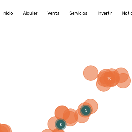
Inicio
Alquiler
Venta
Servic
Inicio
Alquiler
Venta
Servicios
Invertir
Noti
10
3
8