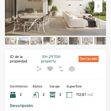
ID de la
RH-29704-
Destacado
propiedad:
property
Dormitorios
Baños
Garaje
Superficie
2
2
2
112,87
m2
Descripción