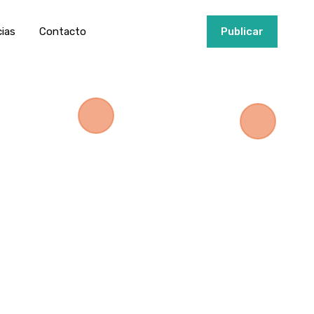
ios
Invertir
Noticias
Contacto
Publicar
cias
Contacto
+34951915000
Publicar