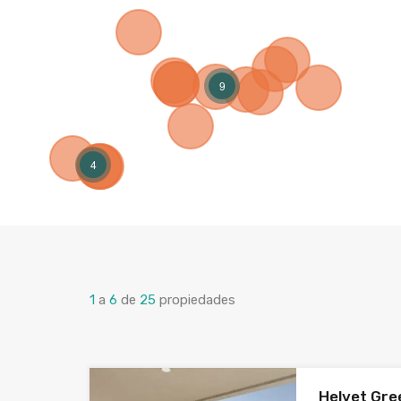
9
4
1
a
6
de
25
propiedades
Helvet Gre