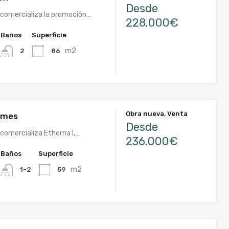
Desde
comercializa la promoción…
228.000€
Baños
Superficie
m2
86
2
Obra nueva, Venta
omes
Desde
comercializa Etherna I,…
236.000€
Baños
Superficie
m2
59
1-2