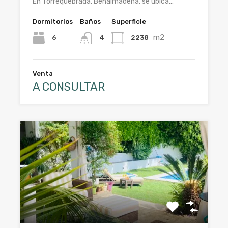
En Torrequebrada, Benálmádena, se ubica…
Dormitorios
Baños
Superficie
m2
6
2238
4
Venta
A CONSULTAR