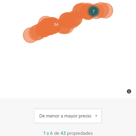
7
34
De menor a mayor precio
1
a
6
de
43
propiedades