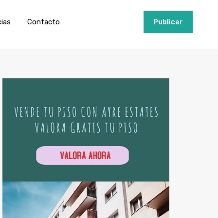
ios
Invertir
Noticias
Contacto
Publicar
cias
Contacto
+34951915000
Publicar