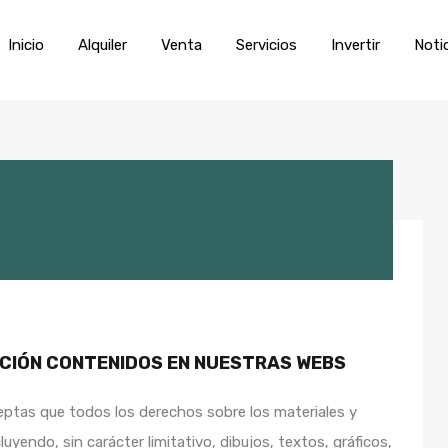
Inicio
Alquiler
Venta
Servic
Inicio
Alquiler
Venta
Servicios
Invertir
Noti
ACIÓN
CONTENIDOS EN NUESTRAS WEBS
eptas que todos los derechos sobre los materiales y
yendo, sin carácter limitativo, dibujos, textos, gráficos,