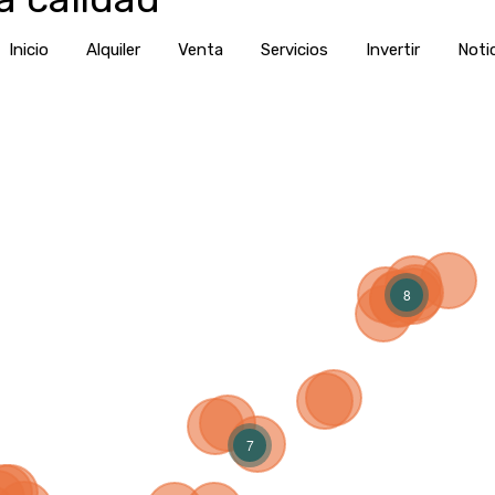
Inicio
Alquiler
Venta
Servic
Inicio
Alquiler
Venta
Servicios
Invertir
Noti
8
7