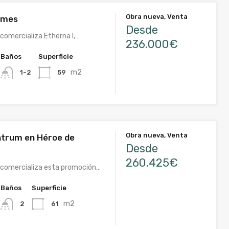
Obra nueva, Venta
omes
Desde
comercializa Etherna I,…
236.000€
Baños
Superficie
m2
59
1-2
Obra nueva, Venta
trum en Héroe de
Desde
260.425€
comercializa esta promoción…
Baños
Superficie
m2
61
2