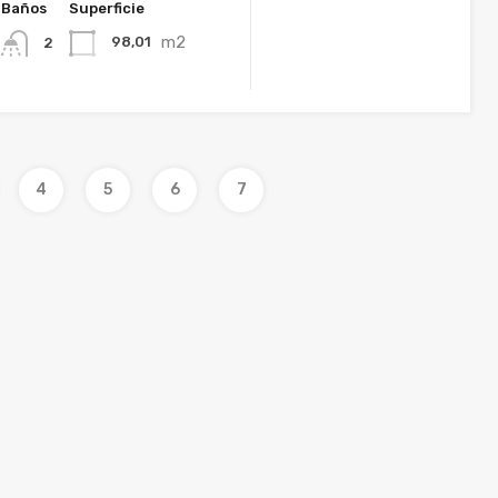
Baños
Superficie
m2
98,01
2
4
5
6
7