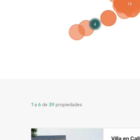
15
4
1
a
6
de
39
propiedades
Villa en Cal