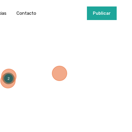
ios
Invertir
Noticias
Contacto
Publicar
cias
Contacto
+34951915000
Publicar
2