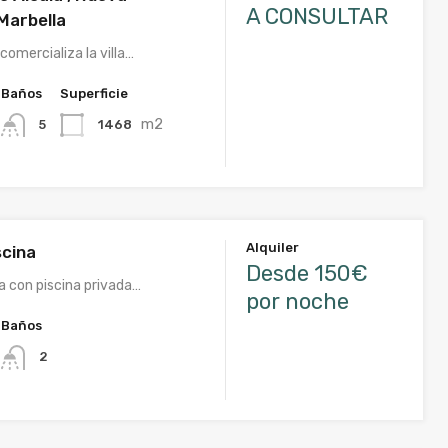
A CONSULTAR
Marbella
omercializa la villa…
Baños
Superficie
m2
1468
5
Alquiler
scina
Desde 150€
a con piscina privada…
por noche
Baños
2