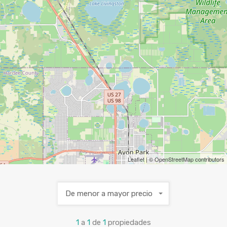
Leaflet
| ©
OpenStreetMap
contributors
De menor a mayor precio
1
a
1
de
1
propiedades