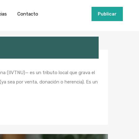
ios
Invertir
Noticias
Contacto
Publicar
cias
Contacto
+34951915000
Publicar
a (IIVTNU)— es un tributo local que grava el
ya sea por venta, donación o herencia). Es un