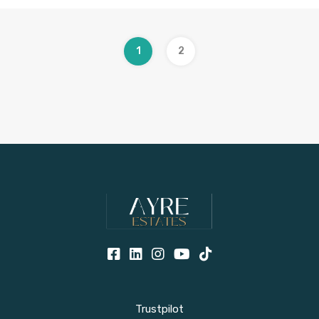
1
2
Trustpilot