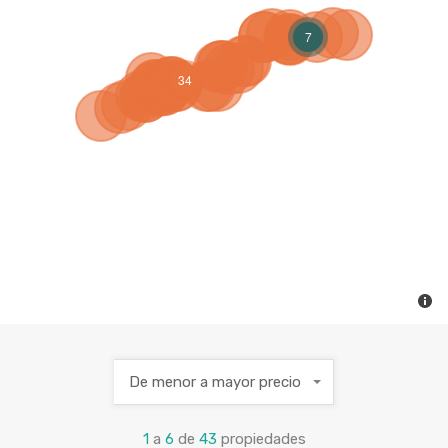
7
34
De menor a mayor precio
1
a
6
de
43
propiedades