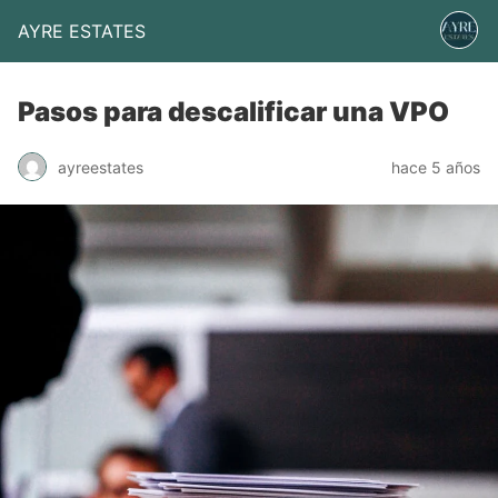
AYRE ESTATES
Pasos para descalificar una VPO
ayreestates
hace 5 años