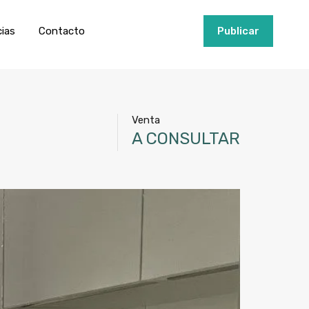
ios
Invertir
Noticias
Contacto
Publicar
cias
Contacto
+34951915000
Publicar
Venta
A CONSULTAR