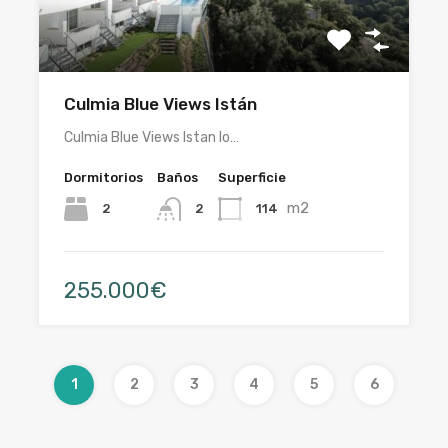
Culmia Blue Views Istán
Culmia Blue Views Istan lo…
Dormitorios
Baños
Superficie
m2
2
114
2
255.000€
1
2
3
4
5
6