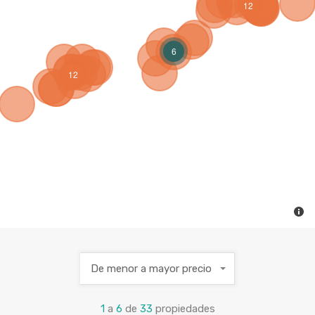
12
6
12
De menor a mayor precio
1
a
6
de
33
propiedades