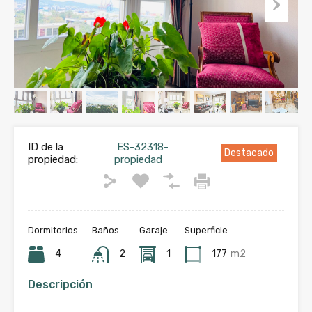
ID de la
ES-32318-
Destacado
propiedad:
propiedad
Dormitorios
Baños
Garaje
Superficie
4
2
1
177
m2
Descripción