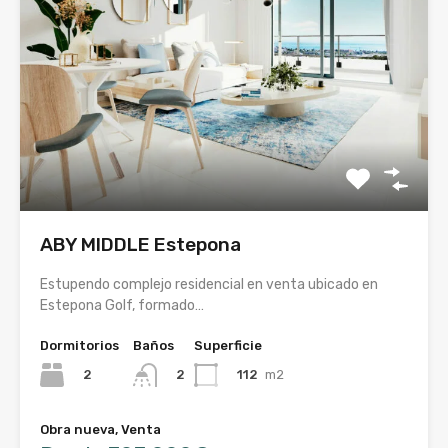
ABY MIDDLE Estepona
Estupendo complejo residencial en venta ubicado en
Estepona Golf, formado…
Dormitorios
Baños
Superficie
2
112
m2
2
Obra nueva, Venta