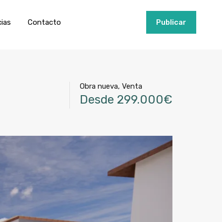
ios
Invertir
Noticias
Contacto
Publicar
cias
Contacto
+34951915000
Publicar
Obra nueva, Venta
r
Desde 299.000€