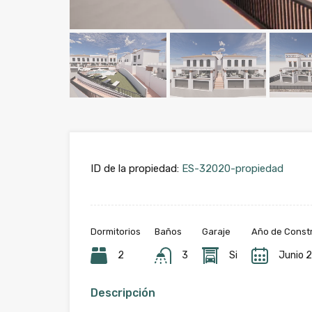
ID de la propiedad:
ES-32020-propiedad
Dormitorios
Baños
Garaje
Año de Const
2
3
Si
Junio 
Descripción