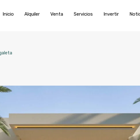
Inicio
Alquiler
Venta
Servic
Inicio
Alquiler
Venta
Servicios
Invertir
Noti
galeta