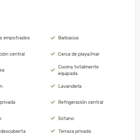
os empotrados
Barbacoa
ción central
Cerca de playa/mar
Cocina totalmente
ea
equipada
n
Lavandería
 privada
Refrigeración central
m
Sótano
 descubierta
Terraza privada