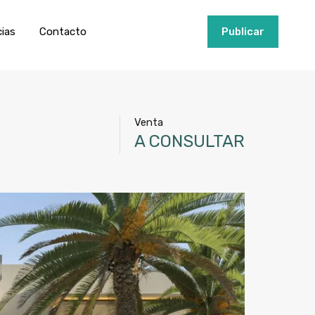
ios
Invertir
Noticias
Contacto
Publicar
cias
Contacto
+34951915000
Publicar
Venta
A CONSULTAR