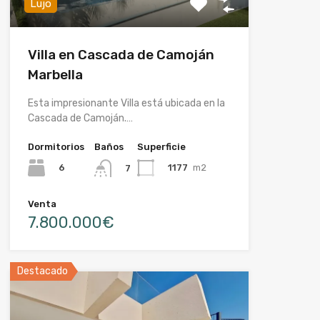
Lujo
Villa en Cascada de Camoján
Marbella
Esta impresionante Villa está ubicada en la
Cascada de Camoján.…
Dormitorios
Baños
Superficie
6
1177
m2
7
Venta
7.800.000€
Destacado