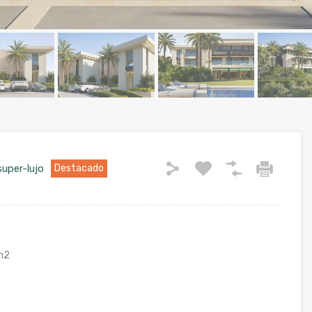
super-lujo
Destacado
m2