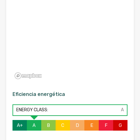
Eficiencia energética
ENERGY CLASS:
A
A+
A
B
C
D
E
F
G