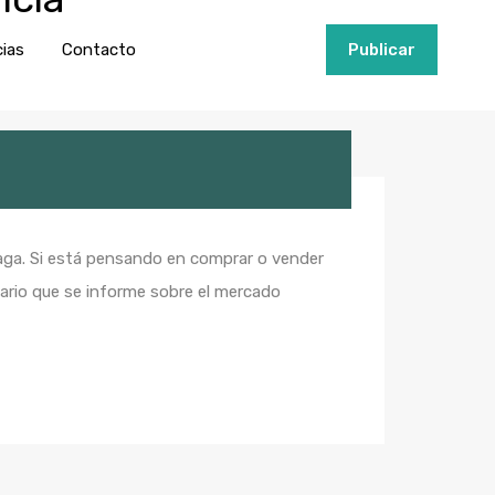
ios
Invertir
Noticias
Contacto
Publicar
cias
Contacto
+34951915000
Publicar
laga. Si está pensando en comprar o vender
ario que se informe sobre el mercado