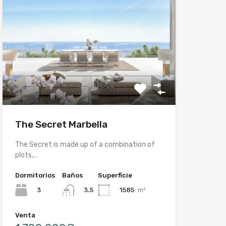
The Secret Marbella
The Secret is made up of a combination of
plots,…
Dormitorios
Baños
Superficie
3
1585
m²
3.5
Venta