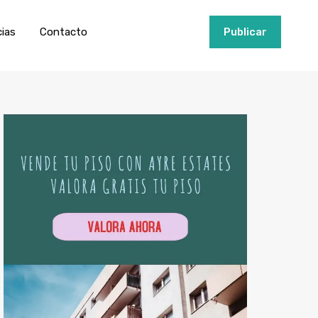
ios
Invertir
Noticias
Contacto
Publicar
cias
Contacto
+34951915000
Publicar