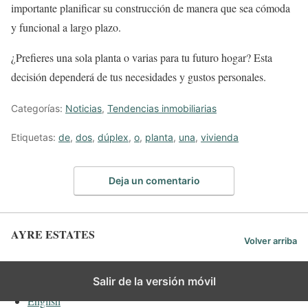
importante planificar su construcción de manera que sea cómoda
y funcional a largo plazo.
¿Prefieres una sola planta o varias para tu futuro hogar? Esta
decisión dependerá de tus necesidades y gustos personales.
Categorías:
Noticias
,
Tendencias inmobiliarias
Etiquetas:
de
,
dos
,
dúplex
,
o
,
planta
,
una
,
vivienda
Deja un comentario
AYRE ESTATES
Volver arriba
Español
Salir de la versión móvil
English