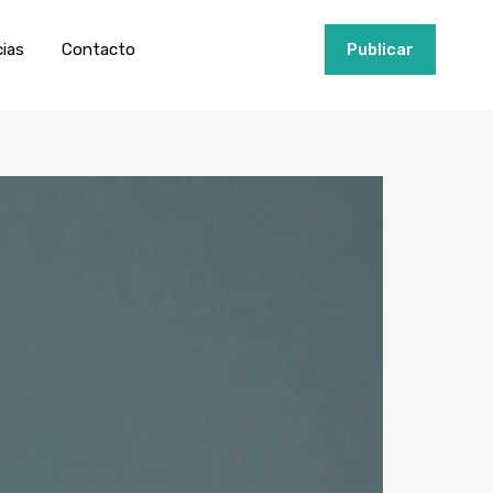
ios
Invertir
Noticias
Contacto
Publicar
cias
Contacto
+34951915000
Publicar