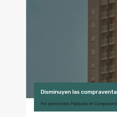
Disminuyen las compraventa
Por
ayreestates
Publicado en
Compravent