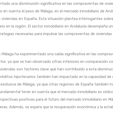
ntado una disminución significativa en las compraventas de vivi
ndo en cuenta el peso de Málaga, en el mercado inmobiliario de A
viviendas en España. Esta situación plantea interrogantes sobre 
io en la región. El sector inmobiliario en Andalucía desempeña un 
ategias necesarias para impulsar las compraventas de viviendas en 
en Málaga ha experimentado una caída significativa en las compra
tor, ya que se han observado cifras inferiores en comparación c
viviendas son factores clave que han contribuido a esta disminuci
 créditos hipotecarios también han impactado en la capacidad de
 exclusiva de Málaga, ya que otras regiones de España también 
ndamental tener en cuenta que el mercado inmobiliario es cíclico
erspectivas positivas para el futuro del mercado inmobiliario en 
eras. Además, se espera que la recuperación económica y la estabi