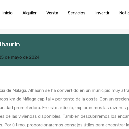
Inicio
Alquiler
Venta
Servic
Inicio
Alquiler
Venta
Servicios
Invertir
Noti
lhaurín
25 de mayo de 2024
ncia de Málaga. Alhaurín se ha convertido en un municipio muy atr
ocos km de Málaga capital y por tanto de la costa. Con un crecient
nidad prometedora. En este artículo, exploraremos las razones p
ades de las viviendas disponibles. También descubriremos los encan
. Por último, proporcionaremos consejos útiles para encontrar la