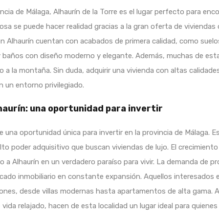
incia de Málaga, Alhaurín de la Torre es el lugar perfecto para en
lujosa se puede hacer realidad gracias a la gran oferta de viviend
s en Alhaurín cuentan con acabados de primera calidad, como sue
y baños con diseño moderno y elegante. Además, muchas de esta
 a la montaña. Sin duda, adquirir una vivienda con altas calidades
n un entorno privilegiado.
haurín: una oportunidad para invertir
ce una oportunidad única para invertir en la provincia de Málaga. 
to poder adquisitivo que buscan viviendas de lujo. El crecimient
o a Alhaurín en un verdadero paraíso para vivir. La demanda de 
cado inmobiliario en constante expansión. Aquellos interesados en
ones, desde villas modernas hasta apartamentos de alta gama. Ade
vida relajado, hacen de esta localidad un lugar ideal para quienes