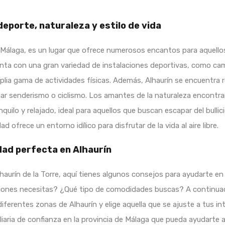
deporte, naturaleza y estilo de vida
de Málaga, es un lugar que ofrece numerosos encantos para aquello
enta con una gran variedad de instalaciones deportivas, como cam
plia gama de actividades físicas. Además, Alhaurín se encuentra r
ar senderismo o ciclismo. Los amantes de la naturaleza encontrará
ranquilo y relajado, ideal para aquellos que buscan escapar del bull
ofrece un entorno idílico para disfrutar de la vida al aire libre.
dad perfecta en Alhaurín
aurín de la Torre, aquí tienes algunos consejos para ayudarte en 
iones necesitas? ¿Qué tipo de comodidades buscas? A continuaci
diferentes zonas de Alhaurín y elige aquella que se ajuste a tus in
aria de confianza en la provincia de Málaga que pueda ayudarte a 