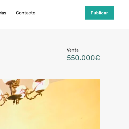
ios
Invertir
Noticias
Contacto
Publicar
cias
Contacto
+34951915000
Publicar
Venta
550.000€