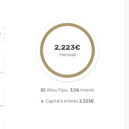
2,223€
mensual
30
Años Fijos,
3.5
%
Interés
Capital e interés
2,223€