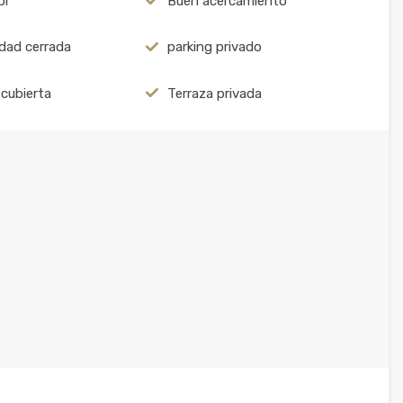
or
Buen acercamiento
dad cerrada
parking privado
 cubierta
Terraza privada
e