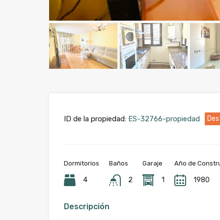
ID de la propiedad:
ES-32766-propiedad
Des
Dormitorios
Baños
Garaje
Año de Constr
4
2
1
1980
Descripción