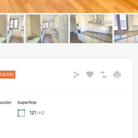
tacado
ucción
Superficie
121
m2