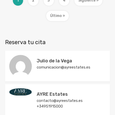
1
2
3
4
Siguiente »
Último »
Reserva tu cita
Julio de la Vega
comunicacion@ayreestates.es
AYRE Estates
contacto@ayreestates.es
+34951915000