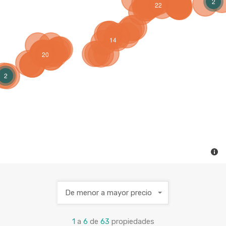
2
22
14
20
2
De menor a mayor precio
1
a
6
de
63
propiedades