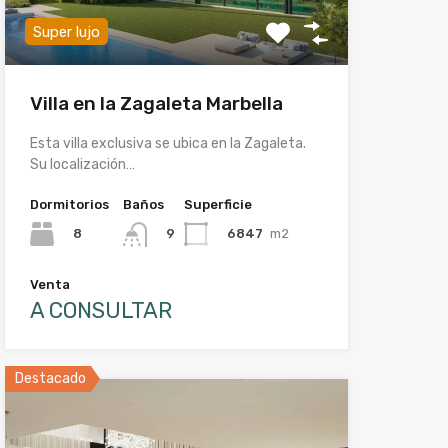
Super lujo
Villa en la Zagaleta Marbella
Esta villa exclusiva se ubica en la Zagaleta.
Su localización…
Dormitorios
Baños
Superficie
8
6847
m2
9
Venta
A CONSULTAR
Destacado