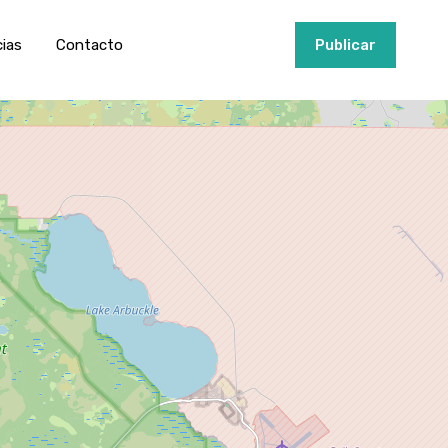
ios
Invertir
Noticias
Contacto
Publicar
cias
Contacto
+34951915000
Publicar