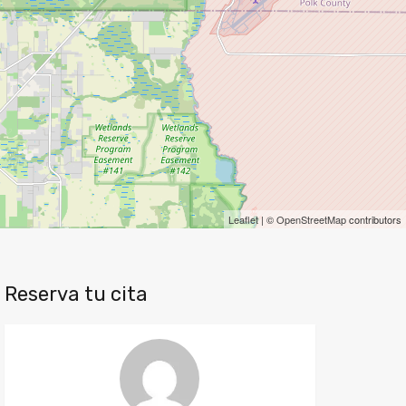
Leaflet
| ©
OpenStreetMap
contributors
Reserva tu cita