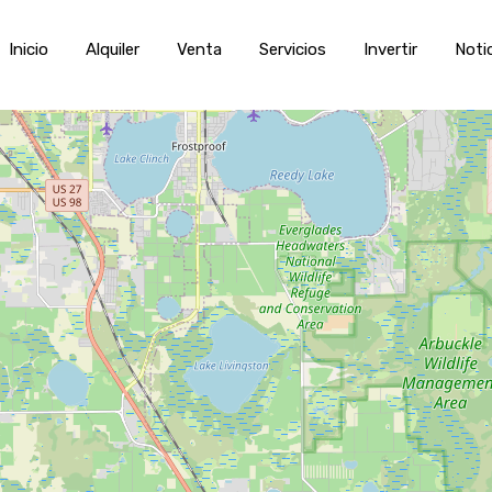
Inicio
Alquiler
Venta
Servic
Inicio
Alquiler
Venta
Servicios
Invertir
Noti