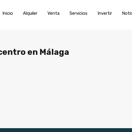
Inicio
Alquiler
Venta
Servic
Inicio
Alquiler
Venta
Servicios
Invertir
Noti
 centro en Málaga