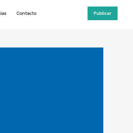
ios
Invertir
Noticias
Contacto
Publicar
cias
Contacto
+34951915000
Publicar