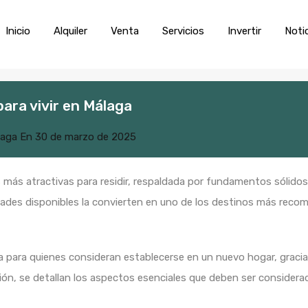
Inicio
Alquiler
Venta
Servic
Inicio
Alquiler
Venta
Servicios
Invertir
Noti
para vivir en Málaga
laga
En
30 de marzo de 2025
más atractivas para residir, respaldada por fundamentos sólidos.
idades disponibles la convierten en uno de los destinos más recom
 para quienes consideran establecerse en un nuevo hogar, gracia
ión, se detallan los aspectos esenciales que deben ser considera