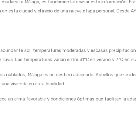
e mudarse a Málaga, es fundamental revisar esta información. Este
a en esta ciudad y el inicio de una nueva etapa personal. Desde A
 abundante sol, temperaturas moderadas y escasas precipitacione
lluvia. Las temperaturas varían entre 31ºC en verano y 7ºC en inv
elos nublados, Málaga es un destino adecuado. Aquellos que se ide
r una vivienda en esta localidad.
ece un clima favorable y condiciones óptimas que facilitan la adap