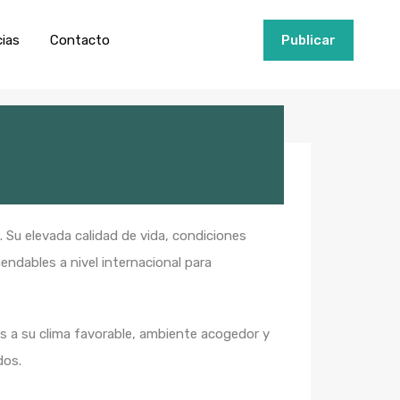
ios
Invertir
Noticias
Contacto
Publicar
cias
Contacto
+34951915000
Publicar
 Su elevada calidad de vida, condiciones
endables a nivel internacional para
s a su clima favorable, ambiente acogedor y
dos.