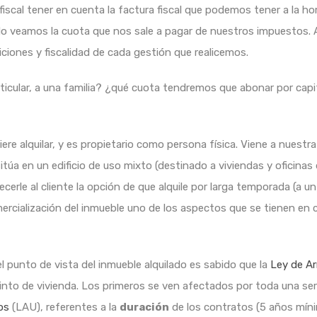
 fiscal tener en cuenta la factura fiscal que podemos tener a la 
veamos la cuota que nos sale a pagar de nuestros impuestos. Ant
iciones y fiscalidad de cada gestión que realicemos.
rticular, a una familia? ¿qué cuota tendremos que abonar por capit
ere alquilar, y es propietario como persona física. Viene a nuestra 
itúa en un edificio de uso mixto (destinado a viviendas y oficina
e al cliente la opción de que alquile por larga temporada (a un pa
cialización del inmueble uno de los aspectos que se tienen en c
 punto de vista del inmueble alquilado es sabido que la
Ley de A
istinto de vivienda. Los primeros se ven afectados por toda una se
os
(LAU), referentes a la
duración
de los contratos (5 años míni