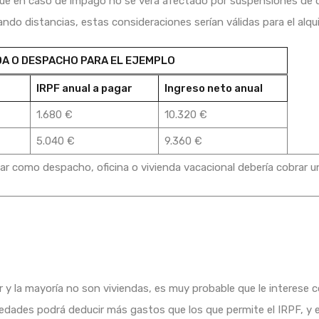
ue en caso de impago no se verá afectado por suspensiones de de
ndo distancias, estas consideraciones serían válidas para el alqui
DA O DESPACHO PARA EL EJEMPLO
IRPF anual a pagar
Ingreso neto anual
1.680 €
10.320 €
5.040 €
9.360 €
uilar como despacho, oficina o vivienda vacacional debería cobrar u
ler y la mayoría no son viviendas, es muy probable que le interese 
iedades podrá deducir más gastos que los que permite el IRPF, y 