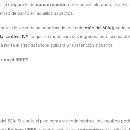
s
, la obligación de
conservación
del inmueble alquilado, etc. Fren
bertad de pacto en aquellos aspectos.
lquiler de vivienda se beneficia de una
reducción del 60%
(puede ca
nda conlleva IVA
, lo que no modificará sus ingresos, pero sí crea o
 renta el arrendatario le aplicará una retención a cuenta.
r en el IRPF?
l 30%. Si alquila el piso como vivienda habitual del inquilino p
nas Físicas
(
IRPF
) permite aplicar una
reducción
en el cálculo 