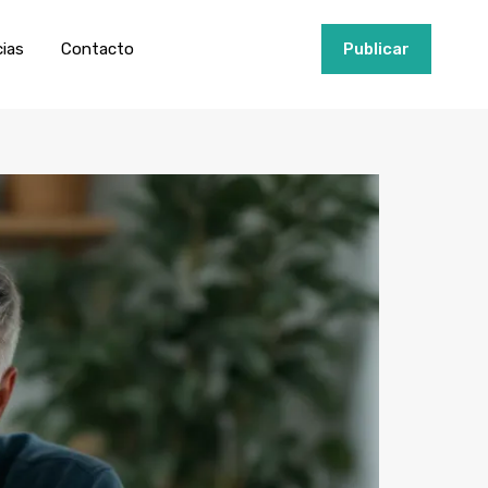
ios
Invertir
Noticias
Contacto
Publicar
cias
Contacto
+34951915000
Publicar