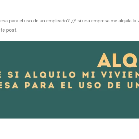
resa para el uso de un empleado? ¿Y si una empresa me alquila la v
te post.