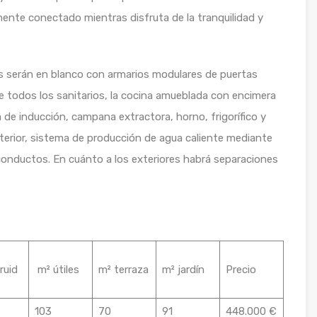
mente conectado mientras disfruta de la tranquilidad y
dos serán en blanco con armarios modulares de puertas
uye todos los sanitarios, la cocina amueblada con encimera
 de inducción, campana extractora, horno, frigorífico y
interior, sistema de producción de agua caliente mediante
 conductos. En cuánto a los exteriores habrá separaciones
ruid
m² útiles
m² terraza
m² jardín
Precio
103
70
91
448.000 €