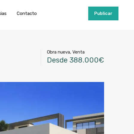
ios
Invertir
Noticias
Contacto
Publicar
cias
Contacto
+34951915000
Publicar
Obra nueva, Venta
Desde 388.000€