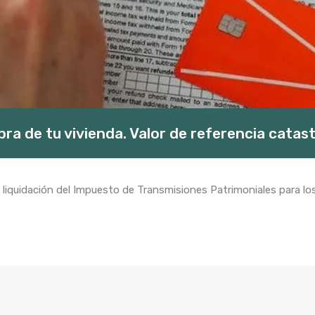
ra de tu vivienda. Valor de referencia catast
la liquidación del Impuesto de Transmisiones Patrimoniales para l