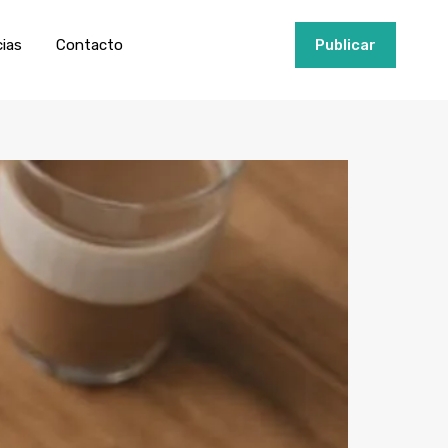
ios
Invertir
Noticias
Contacto
Publicar
cias
Contacto
+34951915000
Publicar