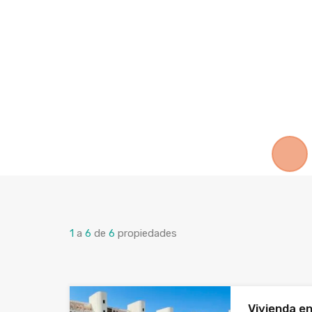
1
a
6
de
6
propiedades
Vivienda e