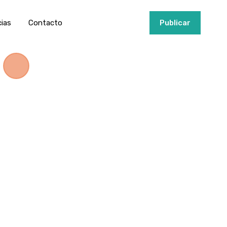
ios
Invertir
Noticias
Contacto
Publicar
cias
Contacto
+34951915000
Publicar