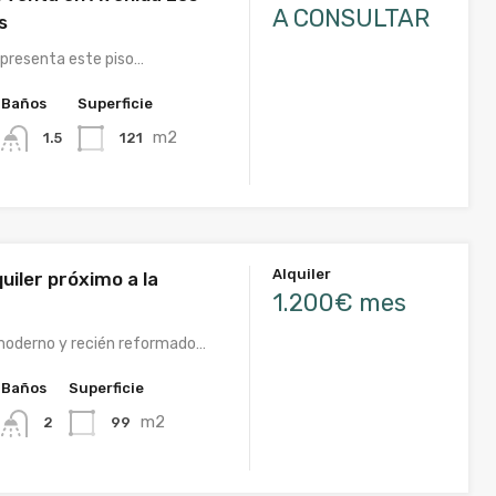
A CONSULTAR
s
presenta este piso…
Baños
Superficie
m2
121
1.5
Alquiler
quiler próximo a la
1.200€ mes
moderno y recién reformado…
Baños
Superficie
m2
99
2