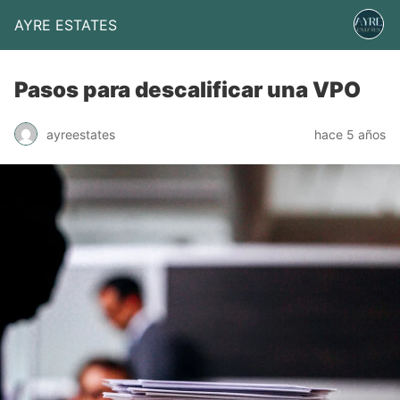
AYRE ESTATES
Pasos para descalificar una VPO
ayreestates
hace 5 años