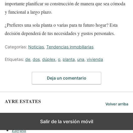
importante planificar su construcción de manera que sea cómoda
y funcional a largo plazo.
¿Prefieres una sola planta o varias para tu futuro hogar? Esta
decisión dependerá de tus necesidades y gustos personales.
Categorías:
Noticias
,
Tendencias inmobiliarias
Etiquetas:
de
,
dos
,
dúplex
,
o
,
planta
,
una
,
vivienda
Deja un comentario
AYRE ESTATES
Volver arriba
Español
Salir de la versión móvil
English