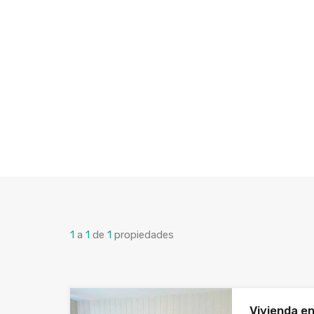
1
a
1
de
1
propiedades
Vivienda e