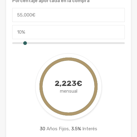
Porcentaje aportada en la compra
2,223€
mensual
30
Años Fijos,
3.5
%
Interés