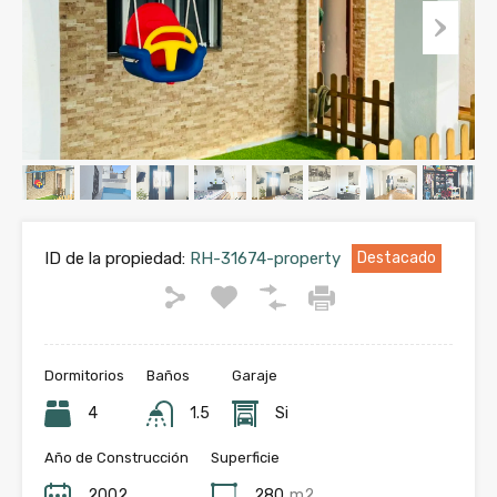
ID de la propiedad:
RH-31674-property
Destacado
Dormitorios
Baños
Garaje
4
1.5
Si
Año de Construcción
Superficie
2002
280
m2