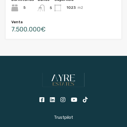
5
1023
m2
5
Venta
7.500.000€
Trustpilot