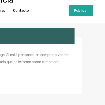
ios
Invertir
Noticias
Contacto
Publicar
cias
Contacto
+34951915000
Publicar
laga. Si está pensando en comprar o vender
ario que se informe sobre el mercado