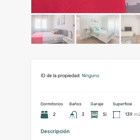
ID de la propiedad:
Ninguno
Dormitorios
Baños
Garaje
Superficie
2
3
Sí
139
m
Descripción