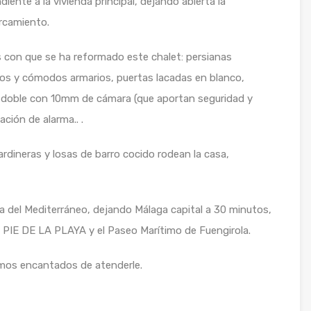
iente a la vivienda principal, dejando abierta la
arcamiento.
les con que se ha reformado este chalet: persianas
ios y cómodos armarios, puertas lacadas en blanco,
l doble con 10mm de cámara (que aportan seguridad y
ación de alarma.. .
rdineras y losas de barro cocido rodean la casa,
a del Mediterráneo, dejando Málaga capital a 30 minutos,
 PIE DE LA PLAYA y el Paseo Marítimo de Fuengirola.
emos encantados de atenderle.