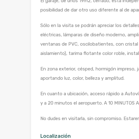
El garaje, de unos 19m2, cerrado, está independ
posibilidad de dar otro uso diferente al de ap
Sólo en la visita se podrán apreciar los detal
eléctricas, lámparas de diseño moderno, ampl
ventanas de PVC, oscilobatientes, con crista
aislamiento), tarima flotante color roble, instal
En zona exterior, césped, hormigón impreso, ja
aportando luz, color, belleza y amplitud.
En cuanto a ubicación, acceso rápido a Autoví
y a 20 minutos el aeropuerto. A 10 MINUTOS A
No dudes en visitarla, sin compromiso. Estar
Localización