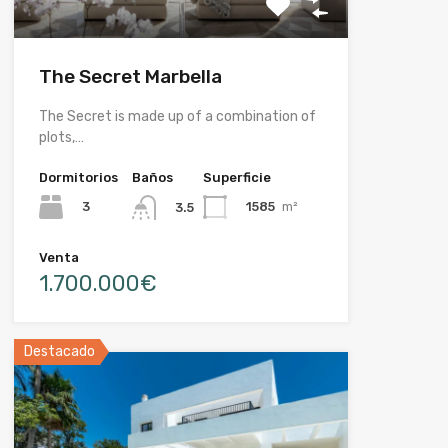
The Secret Marbella
The Secret is made up of a combination of
plots,…
Dormitorios
Baños
Superficie
3
1585
m²
3.5
Venta
1.700.000€
Destacado