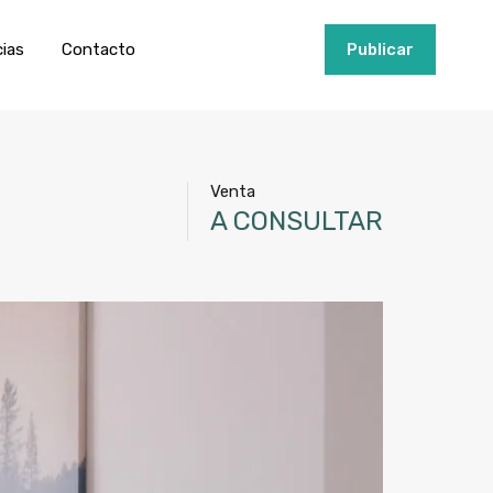
ios
Invertir
Noticias
Contacto
Publicar
cias
Contacto
+34951915000
Publicar
Venta
A CONSULTAR