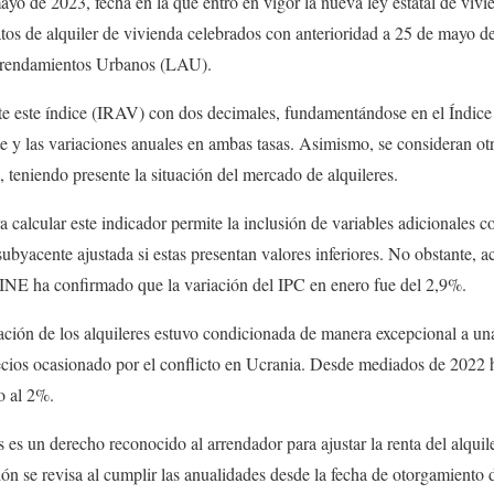
mayo de 2023, fecha en la que entró en vigor la nueva ley estatal de viv
atos de alquiler de vivienda celebrados con anterioridad a 25 de mayo de
Arrendamientos Urbanos (LAU).
 este índice (IRAV) con dos decimales, fundamentándose en el Índice
te y las variaciones anuales en ambas tasas. Asimismo, se consideran ot
, teniendo presente la situación del mercado de alquileres.
 calcular este indicador permite la inclusión de variables adicionales c
subyacente ajustada si estas presentan valores inferiores. No obstante, 
l INE ha confirmado que la variación del IPC en enero fue del 2,9%.
zación de los alquileres estuvo condicionada de manera excepcional a un
cios ocasionado por el conflicto en Ucrania. Desde mediados de 2022 
o al 2%.
s es un derecho reconocido al arrendador para ajustar la renta del alquil
ión se revisa al cumplir las anualidades desde la fecha de otorgamiento d