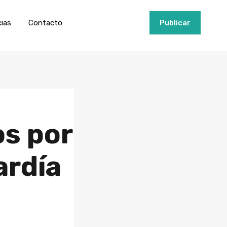
ios
Invertir
Noticias
Contacto
Publicar
cias
Contacto
+34951915000
Publicar
os por
ardía