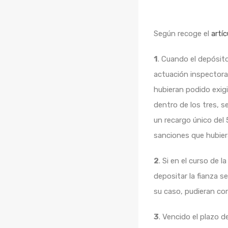
Según recoge el
artí
1
. Cuando el depósito
actuación inspectora,
hubieran podido exigi
dentro de los tres, s
un recargo único del 
sanciones que hubier
2
. Si en el curso de 
depositar la fianza s
su caso, pudieran co
3
. Vencido el plazo 